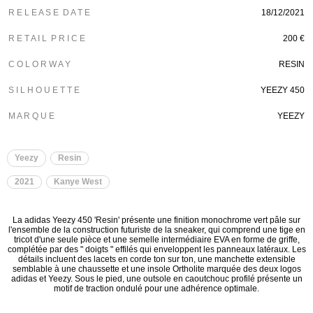
R E L E A S E D A T E
18/12/2021
R E T A I L P R I C E
200 €
C O L O R W A Y
RESIN
S I L H O U E T T E
YEEZY 450
M A R Q U E
YEEZY
Yeezy
Resin
2021
Kanye West
La adidas Yeezy 450 'Resin' présente une finition monochrome vert pâle sur
l'ensemble de la construction futuriste de la sneaker, qui comprend une tige en
tricot d'une seule pièce et une semelle intermédiaire EVA en forme de griffe,
complétée par des " doigts " effilés qui enveloppent les panneaux latéraux. Les
détails incluent des lacets en corde ton sur ton, une manchette extensible
semblable à une chaussette et une insole Ortholite marquée des deux logos
adidas et Yeezy. Sous le pied, une outsole en caoutchouc profilé présente un
motif de traction ondulé pour une adhérence optimale.