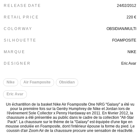
R E L E A S E D A T E
24/02/2012
R E T A I L P R I C E
220 €
C O L O R W A Y
OBSIDIAN/MULTI
S I L H O U E T T E
FOAMPOSITE
M A R Q U E
NIKE
D E S I G N E R
Eric Avar
Nike
Air Foamposite
Obsidian
Eric Avar
Un échantillon de la basket Nike Air Foamposite One NRG "Galaxy" a été vu
pour la première fois sur la Gentry Humphrey de Nike et Jordan lors de
l'événement Sole Collector x Penny Hardaway en 2011. En février 2012, la
chaussure a été présentée au public dans le cadre de la collection "All-Star
Pack". La chaussure sur le thème de la "Galaxy" est équipée d'une tige en
mousse ondulée en Foamposite, dont l'intérieur épouse la forme du pied. Le
coussin d'air Zoom Air de la chaussure procure une sensation de réactivité.