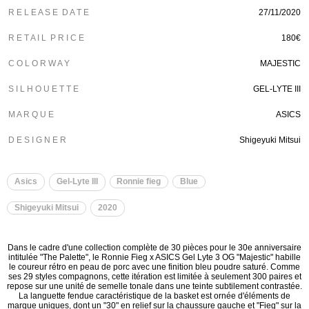
R E L E A S E D A T E
27/11/2020
R E T A I L P R I C E
180€
C O L O R W A Y
MAJESTIC
S I L H O U E T T E
GEL-LYTE III
M A R Q U E
ASICS
D E S I G N E R
Shigeyuki Mitsui
Asics
Gel-Lyte III
Ronnie fieg
Blue
Shigeyuki Mitsui
2020
Dans le cadre d'une collection complète de 30 pièces pour le 30e anniversaire
intitulée "The Palette", le Ronnie Fieg x ASICS Gel Lyte 3 OG "Majestic" habille
le coureur rétro en peau de porc avec une finition bleu poudre saturé. Comme
ses 29 styles compagnons, cette itération est limitée à seulement 300 paires et
repose sur une unité de semelle tonale dans une teinte subtilement contrastée.
La languette fendue caractéristique de la basket est ornée d'éléments de
marque uniques, dont un "30" en relief sur la chaussure gauche et "Fieg" sur la