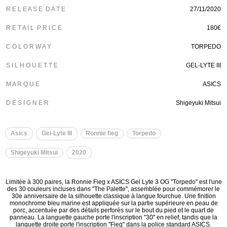
R E L E A S E D A T E
27/11/2020
R E T A I L P R I C E
180€
C O L O R W A Y
TORPEDO
S I L H O U E T T E
GEL-LYTE III
M A R Q U E
ASICS
D E S I G N E R
Shigeyuki Mitsui
Asics
Gel-Lyte III
Ronnie fieg
Torpedo
Shigeyuki Mitsui
2020
Limitée à 300 paires, la Ronnie Fieg x ASICS Gel Lyte 3 OG "Torpedo" est l'une
des 30 couleurs incluses dans "The Palette", assemblée pour commémorer le
30e anniversaire de la silhouette classique à langue fourchue. Une finition
monochrome bleu marine est appliquée sur la partie supérieure en peau de
porc, accentuée par des détails perforés sur le bout du pied et le quart de
panneau. La languette gauche porte l'inscription "30" en relief, tandis que la
languette droite porte l'inscription "Fieg" dans la police standard ASICS.