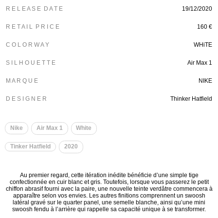
R E L E A S E D A T E
19/12/2020
R E T A I L P R I C E
160 €
C O L O R W A Y
WHiTE
S I L H O U E T T E
Air Max 1
M A R Q U E
NIKE
D E S I G N E R
Thinker Hatfield
Nike
Air Max 1
White
Tinker Hatfield
2020
Au premier regard, cette itération inédite bénéficie d’une simple tige
confectionnée en cuir blanc et gris. Toutefois, lorsque vous passerez le petit
chiffon abrasif fourni avec la paire, une nouvelle teinte verdâtre commencera à
apparaître selon vos envies. Les autres finitions comprennent un swoosh
latéral gravé sur le quarter panel, une semelle blanche, ainsi qu’une mini
swoosh fendu à l’arrière qui rappelle sa capacité unique à se transformer.