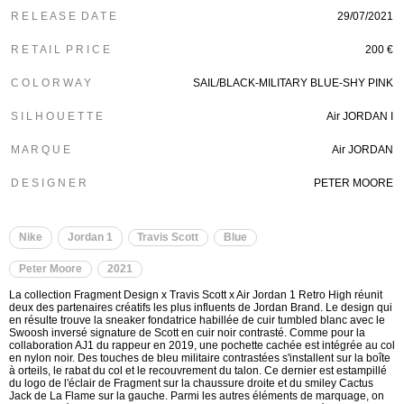
R E L E A S E D A T E
29/07/2021
R E T A I L P R I C E
200 €
C O L O R W A Y
SAIL/BLACK-MILITARY BLUE-SHY PINK
S I L H O U E T T E
Air JORDAN I
M A R Q U E
Air JORDAN
D E S I G N E R
PETER MOORE
Nike
Jordan 1
Travis Scott
Blue
Peter Moore
2021
La collection Fragment Design x Travis Scott x Air Jordan 1 Retro High réunit
deux des partenaires créatifs les plus influents de Jordan Brand. Le design qui
en résulte trouve la sneaker fondatrice habillée de cuir tumbled blanc avec le
Swoosh inversé signature de Scott en cuir noir contrasté. Comme pour la
collaboration AJ1 du rappeur en 2019, une pochette cachée est intégrée au col
en nylon noir. Des touches de bleu militaire contrastées s'installent sur la boîte
à orteils, le rabat du col et le recouvrement du talon. Ce dernier est estampillé
du logo de l'éclair de Fragment sur la chaussure droite et du smiley Cactus
Jack de La Flame sur la gauche. Parmi les autres éléments de marquage, on