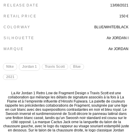
R E L E A S E D A T E
13/08/2021
R E T A I L P R I C E
150 €
C O L O R W A Y
BLUE/WHITE/BLACK
S I L H O U E T T E
Air JORDAN I
M A R Q U E
Air JORDAN
Nike
Jordan 1
Travis Scott
Blue
2021
La Air Jordan 1 Retro Low de Fragment Design x Travis Scott est une
collaboration qui mélange les détails de signature associés à la fois à La
Flame et à l’empreinte influente d’Hiroshi Fujiwara. La palette de couleurs
rappelle les précédentes collaborations de Fragment, soulignée par une tige
en cuir blanc avec des superpositions contrastantes en noir et bleu royal. Le
Swoosh inversé et surdimensionné de Scott décore le panneau latéral dans
une finition blanc cassé, tandis qu’un Swoosh noir standard est cousu sur le
côté opposé. La marque Cactus Jack orne la languette du talon de la
chaussure gauche, avec le logo du rappeur au visage souriant estampillé juste
en dessous. Sur le talon de la chaussure droite, le logo classique Jordan