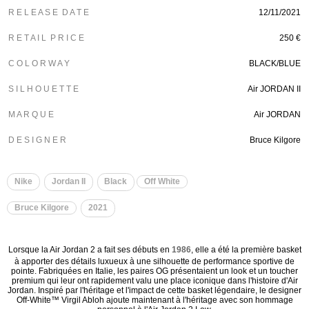
R E L E A S E D A T E
12/11/2021
R E T A I L P R I C E
250 €
C O L O R W A Y
BLACK/BLUE
S I L H O U E T T E
Air JORDAN II
M A R Q U E
Air JORDAN
D E S I G N E R
Bruce Kilgore
Nike
Jordan II
Black
Off White
Bruce Kilgore
2021
Lorsque la Air Jordan 2 a fait ses débuts en
1986
, elle a été la première basket
à apporter des détails luxueux à une silhouette de performance sportive de
pointe. Fabriquées en Italie, les paires OG présentaient un look et un toucher
premium qui leur ont rapidement valu une place iconique dans l'histoire d'Air
Jordan. Inspiré par l'héritage et l'impact de cette basket légendaire, le designer
Off-White™️ Virgil Abloh ajoute maintenant à l'héritage avec son hommage