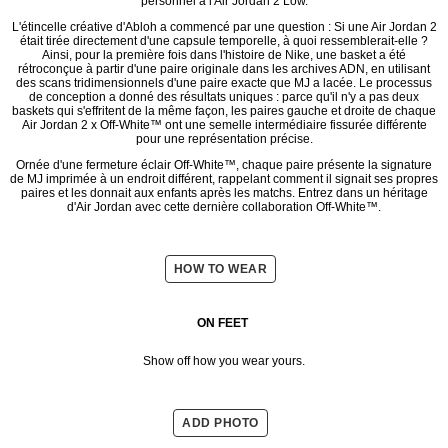
personnel à l'Air Jordan 2 Low.
L'étincelle créative d'Abloh a commencé par une question : Si une Air Jordan 2
était tirée directement d'une capsule temporelle, à quoi ressemblerait-elle ?
Ainsi, pour la première fois dans l'histoire de Nike, une basket a été
rétroconçue à partir d'une paire originale dans les archives ADN, en utilisant
des scans tridimensionnels d'une paire exacte que MJ a lacée. Le processus
de conception a donné des résultats uniques : parce qu'il n'y a pas deux
baskets qui s'effritent de la même façon, les paires gauche et droite de chaque
Air Jordan 2 x Off-White™️ ont une semelle intermédiaire fissurée différente
pour une représentation précise.
Ornée d'une fermeture éclair Off-White™️, chaque paire présente la signature
de MJ imprimée à un endroit différent, rappelant comment il signait ses propres
paires et les donnait aux enfants après les matchs. Entrez dans un héritage
d'Air Jordan avec cette dernière collaboration Off-White™️.
HOW TO WEAR
ON FEET
Show off how you wear yours.
ADD PHOTO