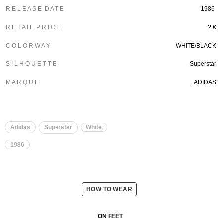
R E L E A S E D A T E
1986
R E T A I L P R I C E
? €
C O L O R W A Y
WHITE/BLACK
S I L H O U E T T E
Superstar
M A R Q U E
ADIDAS
Adidas
Superstar
White
1986
HOW TO WEAR
ON FEET