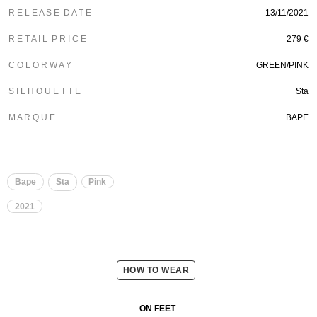
R E L E A S E D A T E
13/11/2021
R E T A I L P R I C E
279 €
C O L O R W A Y
GREEN/PINK
S I L H O U E T T E
Sta
M A R Q U E
BAPE
Bape
Sta
Pink
2021
HOW TO WEAR
ON FEET