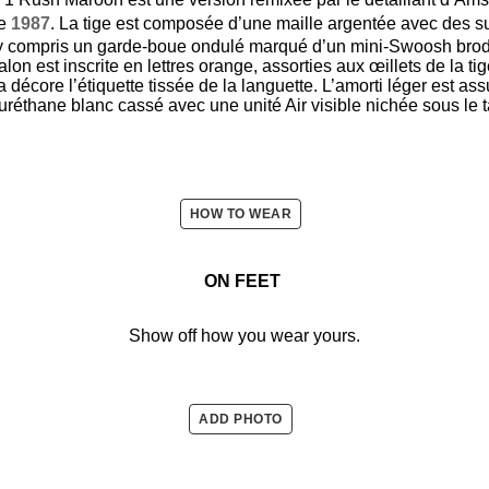
de
1987
. La tige est composée d’une maille argentée avec des su
y compris un garde-boue ondulé marqué d’un mini-Swoosh brodé 
lon est inscrite en lettres orange, assorties aux œillets de la ti
ta décore l’étiquette tissée de la languette. L’amorti léger est a
uréthane blanc cassé avec une unité Air visible nichée sous le t
HOW TO WEAR
ON FEET
Show off how you wear yours.
ADD PHOTO