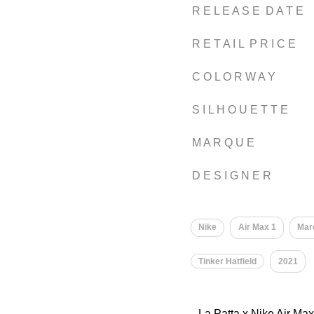
R E L E A S E D A T E
R E T A I L P R I C E
C O L O R W A Y
S I L H O U E T T E
M A R Q U E
D E S I G N E R
Nike
Air Max 1
Mar
Tinker Hatfield
2021
La Patta x Nike Air Ma