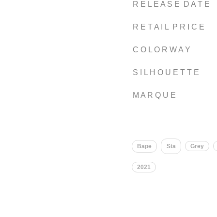
R E L E A S E D A T E
R E T A I L P R I C E
C O L O R W A Y
S I L H O U E T T E
M A R Q U E
Bape
Sta
Grey
2021