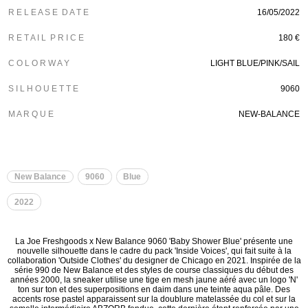
R E L E A S E D A T E
16/05/2022
R E T A I L P R I C E
180 €
C O L O R W A Y
LIGHT BLUE/PINK/SAIL
S I L H O U E T T E
9060
M A R Q U E
NEW-BALANCE
New Balance
9060
Blue
2022
La Joe Freshgoods x New Balance 9060 'Baby Shower Blue' présente une
nouvelle silhouette dans le cadre du pack 'Inside Voices', qui fait suite à la
collaboration 'Outside Clothes' du designer de Chicago en 2021. Inspirée de la
série 990 de New Balance et des styles de course classiques du début des
années 2000, la sneaker utilise une tige en mesh jaune aéré avec un logo 'N'
ton sur ton et des superpositions en daim dans une teinte aqua pâle. Des
accents rose pastel apparaissent sur la doublure matelassée du col et sur la