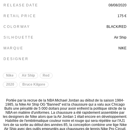
R E L E A S E D A T E
08/08/2020
R E T A I L P R I C E
175 €
C O L O R W A Y
BLACK/RED
S I L H O U E T T E
Air Ship
M A R Q U E
NIKE
D E S I G N E R
Nike
Air Ship
Red
2020
Bruce Kilgore
Portée par la recrue de la NBA Michael Jordan au début de la saison 1984-
1985, la Nike Air Ship OG "Banned" est la chaussure qui a valu aux Chicago
Bulls une pénalité de 5 000 dollars pour avoir enfreint la politique stricte de la
NBA en matière d'uniformes. La chaussure a été rapidement assemblée par
les designers de Nike alors que la Air Jordan 1 était encore en développement.
Habillée de l'emblématique couleur noire et rouge qui sera répétée sur l'AJ1
lors de sa sortie au début des années 85, la conception combine une tige Nike
Air Ship avec des outils empruntés aux chaussures de tennis Nike Pro Circuit.