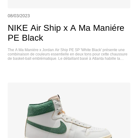
08/03/2023
NIKE Air Ship x A Ma Maniére
PE Black
The A Ma Maniére x Jordan Air Ship PE SP 'White Black' présente une
combinaison de couleurs essentielle en deux tons pour cette chaussure
de basket-ball emblématique. Le détaillant basé à Atlanta habille la
version montante d'une tige en cuir blanc, rehaussée de touches
contrastées en noir sur la virgule emblématique et le col rembourré. Ce
dernier est estampillé d'une marque dépareillée à l'arrière, avec 'Nike Air'
sur la chaussure droite et le logo 'A' d'A Ma Maniére sur la gauche. Une
étiquette tissée à double marque orne la languette en nylon respirant. La
sneaker repose sur une semelle extérieure en caoutchouc durable, avec
des flancs préjaunis et une semelle extérieure en caoutchouc noir vieilli.
NIKE AIR SHIP