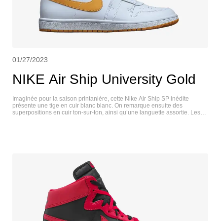
01/27/2023
NIKE Air Ship University Gold
Imaginée pour la saison printanière, cette Nike Air Ship SP inédite
présente une tige en cuir blanc blanc. On remarque ensuite des
superpositions en cuir ton-sur-ton, ainsi qu’une languette assortie. Les
accents jaunes, quant à eux, s’invitent sur le col de la paire, les lacets
plats ou encore sur le swoosh latéral. Une semelle blanche, de même
qu’une outsole jaune d’or, complètent le look. NIKE AIR SHIP