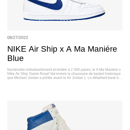
08/27/2022
NIKE Air Ship x A Ma Maniére
Blue
Numérotée individuellement et limitée à 2 300 paires, la A Ma Maniére x
Nike Air Ship 'Game Royal' fait revivre la chaussure de basket historique
que Michael Jordan a portée avant la Air Jordan 1. Le détaillant basé à
Atlanta habille la silhouette rétro d'une tige en cuir blanc avec des
accents contrastés bleu royal sur le Swoosh et le col rembourré. Sur la
languette en nylon respirant, une étiquette tissée affiche le double
marquage Nike Air et A Ma Maniére. La chaussure repose sur une
semelle traditionnelle en caoutchouc, avec une unité de talon Air-sole
encapsulée dans du polyuréthane léger. NIKE AIR SHIP