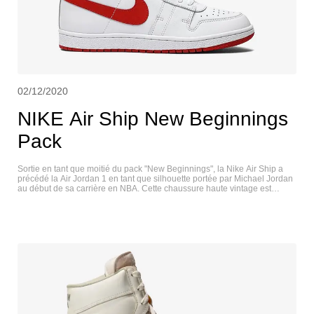
02/12/2020
NIKE Air Ship New Beginnings
Pack
Sortie en tant que moitié du pack "New Beginnings", la Nike Air Ship a
précédé la Air Jordan 1 en tant que silhouette portée par Michael Jordan
au début de sa carrière en NBA. Cette chaussure haute vintage est
habillée d'une tige en cuir blanc, accentuée par des touches
contrastantes de rouge vif sur le col rembourré et la outsole en
caoutchouc durable. Les éléments de marquage de la sneaker sont de la
même façon finis en cramoisi, y compris le Nike Swoosh en cuir et
l'étiquette tissée sur la languette. NIKE AIR SHIP