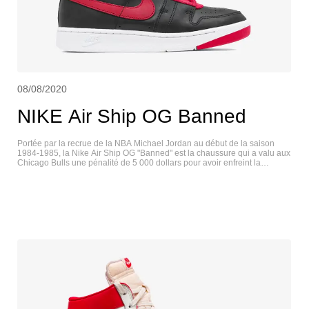
08/08/2020
NIKE Air Ship OG Banned
Portée par la recrue de la NBA Michael Jordan au début de la saison
1984-1985, la Nike Air Ship OG "Banned" est la chaussure qui a valu aux
Chicago Bulls une pénalité de 5 000 dollars pour avoir enfreint la
politique stricte de la NBA en matière d'uniformes. La chaussure a été
rapidement assemblée par les designers de Nike alors que la Air Jordan
1 était encore en développement. Habillée de l'emblématique couleur
noire et rouge qui sera répétée sur l'AJ1 lors de sa sortie au début des
années 85, la conception combine une tige Nike Air Ship avec des outils
empruntés aux chaussures de tennis Nike Pro Circuit. NIKE AIR SHIP OG