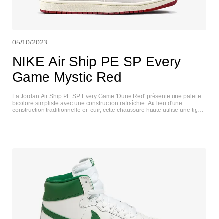
05/10/2023
NIKE Air Ship PE SP Every
Game Mystic Red
La Jordan Air Ship PE SP Every Game 'Dune Red' présente une palette
bicolore simpliste avec une construction rafraîchie. Au lieu d'une
construction traditionnelle en cuir, cette chaussure haute utilise une tige
en daim dans une finition Summit White subtile. Des détails en cuir
craquelé de couleur Dune Red apparaissent sur le contour des yeux, le
Swoosh et le col. Ce dernier est marqué de la broderie "Every Game",
tandis qu'une étiquette Nike Air tissée orne la languette en nylon
respirant. La chaussure de basket vintage est montée sur une semelle
intermédiaire blanc cassé, renforcée sous le pied par une semelle
extérieure en caoutchouc cramoisi très adhérente. NIKE AIR SHIP