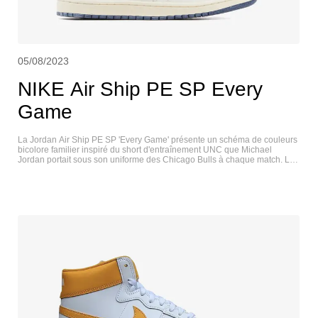
05/08/2023
NIKE Air Ship PE SP Every
Game
La Jordan Air Ship PE SP 'Every Game' présente un schéma de couleurs
bicolore familier inspiré du short d'entraînement UNC que Michael
Jordan portait sous son uniforme des Chicago Bulls à chaque match. La
chaussure de basket rétro utilise une tige en cuir blanc avec des
surpiqûres ton sur ton et une zone perforée au niveau des orteils. Le
daim poilu au fini bleu clair est utilisé pour la signature Swoosh, le
contour des yeux et le col, accentués par la broderie "Every Game" à
l'arrière. Une finition vintage est appliquée à la semelle intermédiaire
texturée, soutenue sous le pied par une semelle extérieure en
caoutchouc bleu adhérent. NIKE AIR SHIP