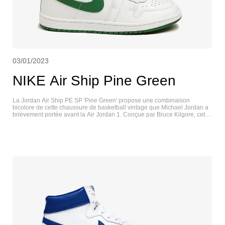
03/01/2023
NIKE Air Ship Pine Green
La Jordan Air Ship PE SP 'Pine Green' propose une combinaison
bicolore de cette chaussure de basketball vintage que Michael Jordan a
brièvement portée avant la Air Jordan 1. Conçue par Bruce Kilgore, cette
sneaker montante arbore une tige en cuir blanc lisse avec une virgule
emblématique dans une teinte verte luxuriante. Des accents d'émeraude
assortis se posent sur le col rembourré, la doublure intérieure et
l'étiquette de la languette tissée Nike Air. La sneaker repose sur une
semelle cupsole en caoutchouc, mise en valeur par des flancs texturés
blancs et une semelle extérieure en caoutchouc vert. NIKE AIR SHIP