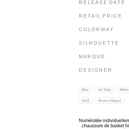
R E L E A S E D A T E
R E T A I L P R I C E
C O L O R W A Y
S I L H O U E T T E
M A R Q U E
D E S I G N E R
Nike
Air Ship
White
2022
Bruce Kilgore
Numérotée individuelleme
chaussure de basket his