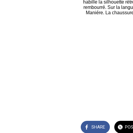
habille la silhouette ré
rembourré. Sur la langu
Maniére. La chaussure 
SHARE
PO