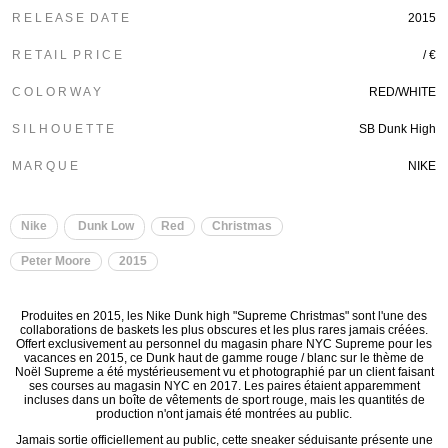
R E L E A S E D A T E
2015
R E T A I L P R I C E
/ €
C O L O R W A Y
RED/WHITE
S I L H O U E T T E
SB Dunk High
M A R Q U E
NIKE
Nike
Dunk Low
Red
Christmas
Peter Moore
2015
Produites en 2015, les Nike Dunk high "Supreme Christmas" sont l'une des
collaborations de baskets les plus obscures et les plus rares jamais créées.
Offert exclusivement au personnel du magasin phare NYC Supreme pour les
vacances en 2015, ce Dunk haut de gamme rouge / blanc sur le thème de
Noël Supreme a été mystérieusement vu et photographié par un client faisant
ses courses au magasin NYC en 2017. Les paires étaient apparemment
incluses dans un boîte de vêtements de sport rouge, mais les quantités de
production n'ont jamais été montrées au public.
Jamais sortie officiellement au public, cette sneaker séduisante présente une