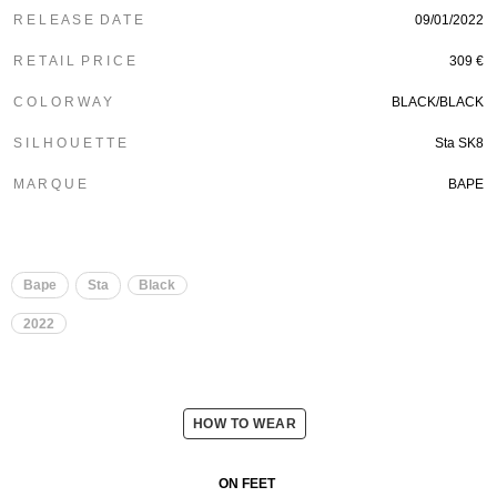
R E L E A S E D A T E
09/01/2022
R E T A I L P R I C E
309 €
C O L O R W A Y
BLACK/
BLACK
S I L H O U E T T E
Sta SK8
M A R Q U E
BAPE
Bape
Sta
Black
2022
HOW TO WEAR
ON FEET