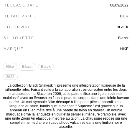
R E L E A S E D A T E
08/09/2022
R E T A I L P R I C E
130 €
C O L O R W A Y
BLACK
S I L H O U E T T E
Blazer
M A R Q U E
NIKE
Nike
Blazer
Black
2022
La collection 'Black Snakeskin' présente une interprétation luxueuse de la
silhouette rétro. Faisant suite à la collaboration très convoitée entre les deux
marques pour la Blazer en 2006, cette paire utilise une tige en cuir noir
matelassé avec un Swoosh en fausse peau de serpent dans une teinte havane
dorée. Un mot-symbole Nike découpé à l'emporte-pièce apparaît sur la
languette du talon, tandis que la mention " Supreme " est gravée sur un
anneau en D en métal fixé à une bande de talon en damier. Un double
marquage orne la languette en cuir et la semelle intérieure cramoisie, avec
une unité Zoom Air élastique intégrée au talon. La chaussure repose sur une
semelle intermédiaire en caoutchouc vulcanisé dans une finition noire
assortie.