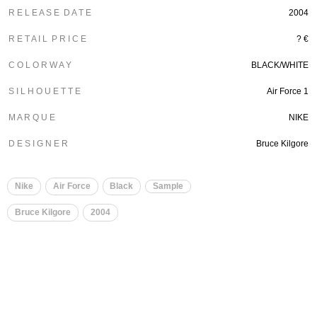
R E L E A S E D A T E
2004
R E T A I L P R I C E
? €
C O L O R W A Y
BLACK/WHITE
S I L H O U E T T E
Air Force 1
M A R Q U E
NIKE
D E S I G N E R
Bruce Kilgore
Nike
Air Force
Black
Sample
Bruce Kilgore
2004