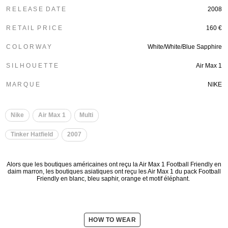
R E L E A S E D A T E
2008
R E T A I L P R I C E
160 €
C O L O R W A Y
White/White/Blue Sapphire
S I L H O U E T T E
Air Max 1
M A R Q U E
NIKE
Nike
Air Max 1
Multi
Tinker Hatfield
2007
Alors que les boutiques américaines ont reçu la Air Max 1 Football Friendly en
daim marron, les boutiques asiatiques ont reçu les Air Max 1 du pack Football
Friendly en blanc, bleu saphir, orange et motif éléphant.
HOW TO WEAR