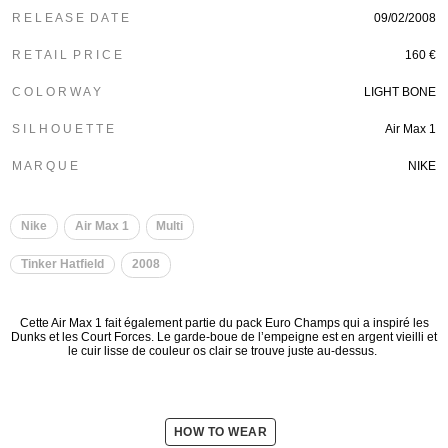
R E L E A S E D A T E
09/02/2008
R E T A I L P R I C E
160 €
C O L O R W A Y
LIGHT BONE
S I L H O U E T T E
Air Max 1
M A R Q U E
NIKE
Nike
Air Max 1
Multi
Tinker Hatfield
2008
Cette Air Max 1 fait également partie du pack Euro Champs qui a inspiré les
Dunks et les Court Forces. Le garde-boue de l’empeigne est en argent vieilli et
le cuir lisse de couleur os clair se trouve juste au-dessus.
HOW TO WEAR