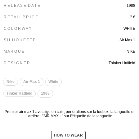
R E L E A S E D A T E
1988
R E T A I L P R I C E
? €
C O L O R W A Y
WHITE
S I L H O U E T T E
Air Max 1
M A R Q U E
NIKE
D E S I G N E R
Thinker Hatfield
Nike
Air Max 1
White
Tinker Hatfield
1988
Premier air max 1 avec tige en cuir ; perforations sur la toebox, la languette et
l'arrière ; "AIR MAX L" sur l'étiquette de la languette
HOW TO WEAR