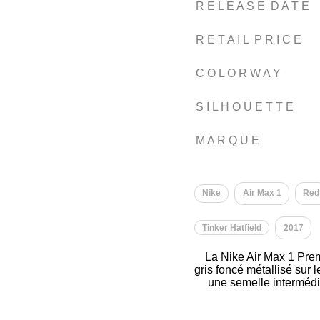
R E L E A S E D A T E
R E T A I L P R I C E
C O L O R W A Y
S I L H O U E T T E
M A R Q U E
Nike
Air Max 1
Red
Tinker Hatfield
2017
La Nike Air Max 1 Pr
gris foncé métallisé sur 
une semelle intermédia