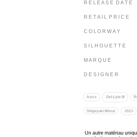
R E L E A S E D A T E
R E T A I L P R I C E
C O L O R W A Y
S I L H O U E T T E
M A R Q U E
D E S I G N E R
Asics
Gel-Lyte III
R
Shigeyuki Mitsui
2023
Un autre matériau unique