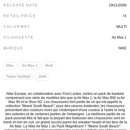
R E L E A S E D A T E
19/11/2008
R E T A I L P R I C E
/ €
C O L O R W A Y
MULTI
S I L H O U E T T E
Air Max 1
M A R Q U E
NIKE
Nike
Air Max 1
Multi
Tinker Hatfield
2008
Nike Europe, en collaboration avec Foot Locker, sortira un pack de baskets
comprenant une série de modèles tels que la Air Max 1, la Air Max BW, la Air
Max 90 et la Shox NZ. Les chaussures font partie de ce qui est appelé la
collection "Miami South Beach", pour des raisons évidentes, les chaussures
présentent des couleurs vives qui s'estompent d'une couleur à l'autre le long
des outsoles et de certaines parties de l'empeigne. La meilleure partie de ce
pack pourrait être le fait que la plupart des toeboxes des chaussures sont en
mesh et non en cuir, un grand succès parmi les sneaker heads et les fans de la
Air Max. La Nike Air Max 1 du Pack Magnificent 7 "Miami South Beach"