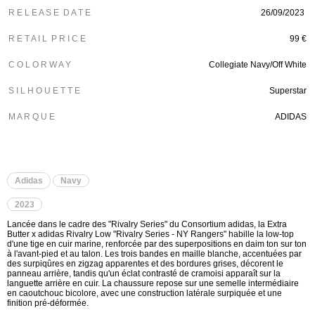
R E L E A S E D A T E
26/09/2023
R E T A I L P R I C E
99 €
C O L O R W A Y
Collegiate Navy/Off White
S I L H O U E T T E
Superstar
M A R Q U E
ADIDAS
Adidas
Navy
2023
Lancée dans le cadre des "Rivalry Series" du Consortium adidas, la Extra
Butter x adidas Rivalry Low "Rivalry Series - NY Rangers" habille la low-top
d'une tige en cuir marine, renforcée par des superpositions en daim ton sur ton
à l'avant-pied et au talon. Les trois bandes en maille blanche, accentuées par
des surpiqûres en zigzag apparentes et des bordures grises, décorent le
panneau arrière, tandis qu'un éclat contrasté de cramoisi apparaît sur la
languette arrière en cuir. La chaussure repose sur une semelle intermédiaire
en caoutchouc bicolore, avec une construction latérale surpiquée et une
finition pré-déformée.