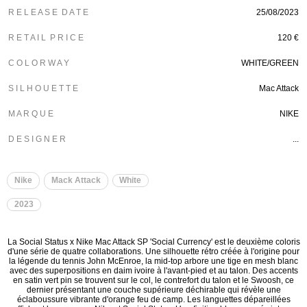
R E L E A S E D A T E
25/08/2023
R E T A I L P R I C E
120 €
C O L O R W A Y
WHITE/GREEN
S I L H O U E T T E
Mac Attack
M A R Q U E
NIKE
D E S I G N E R
...
Nike
Mack Attack
White
2023
La Social Status x Nike Mac Attack SP 'Social Currency' est le deuxième coloris
d'une série de quatre collaborations. Une silhouette rétro créée à l'origine pour
la légende du tennis John McEnroe, la mid-top arbore une tige en mesh blanc
avec des superpositions en daim ivoire à l'avant-pied et au talon. Des accents
en satin vert pin se trouvent sur le col, le contrefort du talon et le Swoosh, ce
dernier présentant une couche supérieure déchirable qui révèle une
éclaboussure vibrante d'orange feu de camp. Les languettes dépareillées