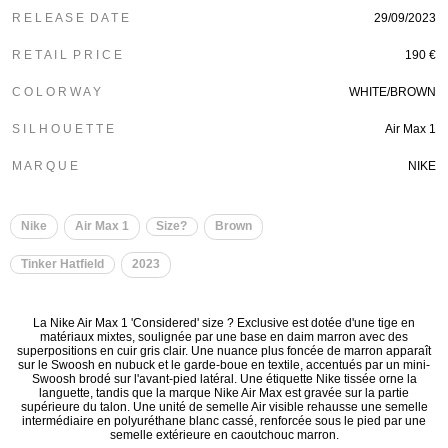
R E L E A S E D A T E
29/09/2023
R E T A I L P R I C E
190 €
C O L O R W A Y
WHITE/BROWN
S I L H O U E T T E
Air Max 1
M A R Q U E
NIKE
Nike
Air Max 1
Size?
Brown
Tinker Hatfield
2023
La Nike Air Max 1 'Considered' size ? Exclusive est dotée d'une tige en
matériaux mixtes, soulignée par une base en daim marron avec des
superpositions en cuir gris clair. Une nuance plus foncée de marron apparaît
sur le Swoosh en nubuck et le garde-boue en textile, accentués par un mini-
Swoosh brodé sur l'avant-pied latéral. Une étiquette Nike tissée orne la
languette, tandis que la marque Nike Air Max est gravée sur la partie
supérieure du talon. Une unité de semelle Air visible rehausse une semelle
intermédiaire en polyuréthane blanc cassé, renforcée sous le pied par une
semelle extérieure en caoutchouc marron.