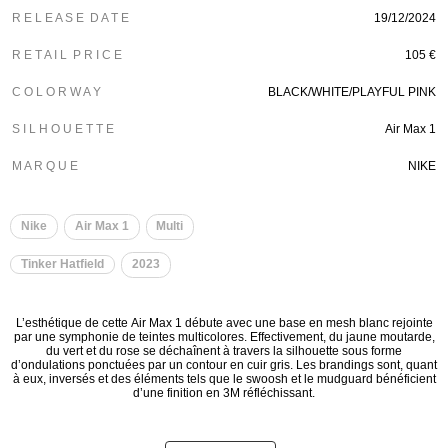
R E L E A S E D A T E
19/12/2024
R E T A I L P R I C E
105 €
C O L O R W A Y
BLACK/WHITE/PLAYFUL PINK
S I L H O U E T T E
Air Max 1
M A R Q U E
NIKE
Nike
Air Max 1
Multi
Tinker Hatfield
2023
L’esthétique de cette Air Max 1 débute avec une base en mesh blanc rejointe
par une symphonie de teintes multicolores. Effectivement, du jaune moutarde,
du vert et du rose se déchaînent à travers la silhouette sous forme
d’ondulations ponctuées par un contour en cuir gris. Les brandings sont, quant
à eux, inversés et des éléments tels que le swoosh et le mudguard bénéficient
d’une finition en 3M réfléchissant.