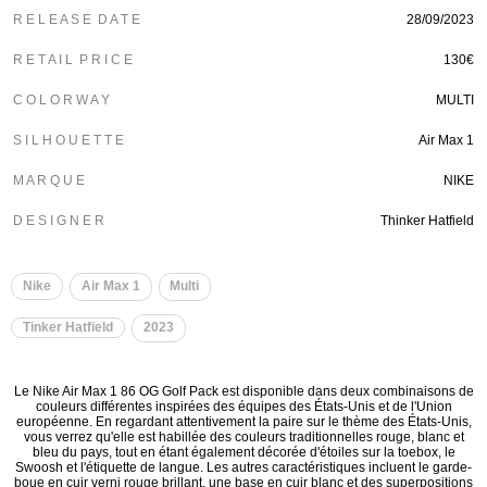
R E L E A S E D A T E
28/09/2023
R E T A I L P R I C E
130€
C O L O R W A Y
MULTI
S I L H O U E T T E
Air Max 1
M A R Q U E
NIKE
D E S I G N E R
Thinker Hatfield
Nike
Air Max 1
Multi
Tinker Hatfield
2023
Le Nike Air Max 1 86 OG Golf Pack est disponible dans deux combinaisons de
couleurs différentes inspirées des équipes des États-Unis et de l'Union
européenne. En regardant attentivement la paire sur le thème des États-Unis,
vous verrez qu'elle est habillée des couleurs traditionnelles rouge, blanc et
bleu du pays, tout en étant également décorée d'étoiles sur la toebox, le
Swoosh et l'étiquette de langue. Les autres caractéristiques incluent le garde-
boue en cuir verni rouge brillant, une base en cuir blanc et des superpositions