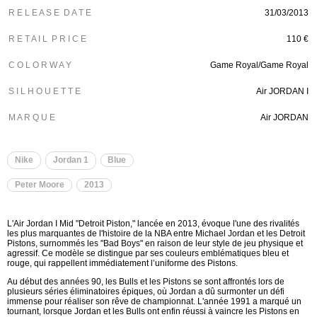
R E L E A S E D A T E
31/03/2013
R E T A I L P R I C E
110 €
C O L O R W A Y
Game Royal/Game Royal
S I L H O U E T T E
Air JORDAN I
M A R Q U E
Air JORDAN
Nike
Jordan 1
Blue
Peter Moore
2013
L'Air Jordan I Mid "Detroit Piston," lancée en 2013, évoque l'une des rivalités
les plus marquantes de l'histoire de la NBA entre Michael Jordan et les Detroit
Pistons, surnommés les "Bad Boys" en raison de leur style de jeu physique et
agressif. Ce modèle se distingue par ses couleurs emblématiques bleu et
rouge, qui rappellent immédiatement l’uniforme des Pistons.
Au début des années 90, les Bulls et les Pistons se sont affrontés lors de
plusieurs séries éliminatoires épiques, où Jordan a dû surmonter un défi
immense pour réaliser son rêve de championnat. L'année 1991 a marqué un
tournant, lorsque Jordan et les Bulls ont enfin réussi à vaincre les Pistons en