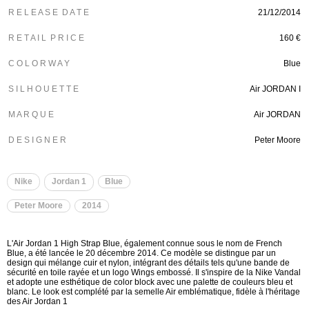
R E L E A S E D A T E
21/12/2014
R E T A I L P R I C E
160 €
C O L O R W A Y
Blue
S I L H O U E T T E
Air JORDAN I
M A R Q U E
Air JORDAN
D E S I G N E R
Peter Moore
Nike
Jordan 1
Blue
Peter Moore
2014
L'Air Jordan 1 High Strap Blue, également connue sous le nom de French
Blue, a été lancée le 20 décembre 2014. Ce modèle se distingue par un
design qui mélange cuir et nylon, intégrant des détails tels qu'une bande de
sécurité en toile rayée et un logo Wings embossé. Il s'inspire de la Nike Vandal
et adopte une esthétique de color block avec une palette de couleurs bleu et
blanc. Le look est complété par la semelle Air emblématique, fidèle à l'héritage
des Air Jordan 1​