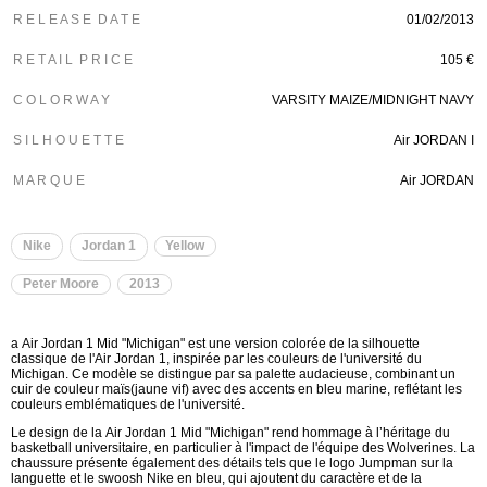
R E L E A S E D A T E
01/02/2013
R E T A I L P R I C E
105 €
C O L O R W A Y
VARSITY MAIZE/MIDNIGHT NAVY
S I L H O U E T T E
Air JORDAN I
M A R Q U E
Air JORDAN
Nike
Jordan 1
Yellow
Peter Moore
2013
a Air Jordan 1 Mid "Michigan" est une version colorée de la silhouette
classique de l'Air Jordan 1, inspirée par les couleurs de l'université du
Michigan. Ce modèle se distingue par sa palette audacieuse, combinant un
cuir de couleur maïs(jaune vif) avec des accents en bleu marine, reflétant les
couleurs emblématiques de l'université.
Le design de la Air Jordan 1 Mid "Michigan" rend hommage à l’héritage du
basketball universitaire, en particulier à l'impact de l'équipe des Wolverines. La
chaussure présente également des détails tels que le logo Jumpman sur la
languette et le swoosh Nike en bleu, qui ajoutent du caractère et de la