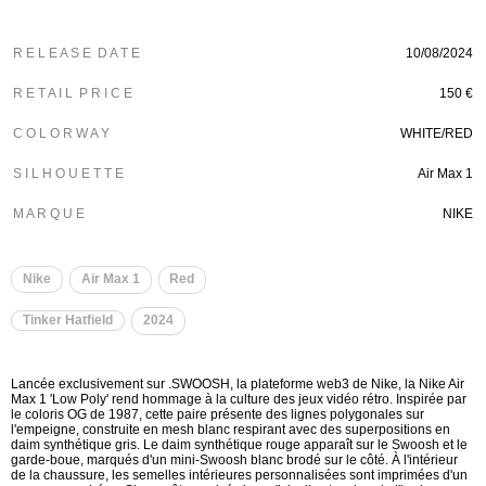
R E L E A S E D A T E
10/08/2024
R E T A I L P R I C E
150 €
C O L O R W A Y
WHITE/RED
S I L H O U E T T E
Air Max 1
M A R Q U E
NIKE
Nike
Air Max 1
Red
Tinker Hatfield
2024
Lancée exclusivement sur .SWOOSH, la plateforme web3 de Nike, la Nike Air
Max 1 'Low Poly' rend hommage à la culture des jeux vidéo rétro. Inspirée par
le coloris OG de 1987, cette paire présente des lignes polygonales sur
l'empeigne, construite en mesh blanc respirant avec des superpositions en
daim synthétique gris. Le daim synthétique rouge apparaît sur le Swoosh et le
garde-boue, marqués d'un mini-Swoosh blanc brodé sur le côté. À l'intérieur
de la chaussure, les semelles intérieures personnalisées sont imprimées d'un