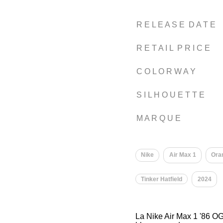
R E L E A S E D A T E
R E T A I L P R I C E
C O L O R W A Y
S I L H O U E T T E
M A R Q U E
Nike
Air Max 1
Ora
Tinker Hatfield
2024
La Nike Air Max 1 '86 OG