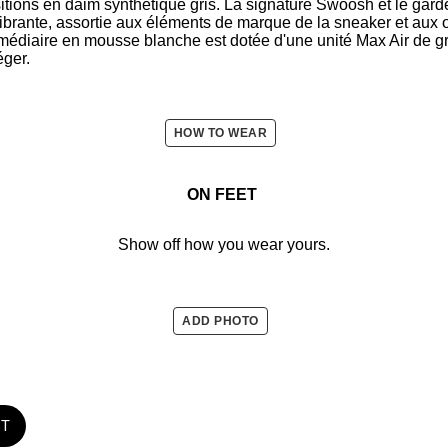
tions en daim synthétique gris. La signature Swoosh et le gard
ibrante, assortie aux éléments de marque de la sneaker et aux œ
rmédiaire en mousse blanche est dotée d'une unité Max Air de 
éger.
HOW TO WEAR
ON FEET
Show off how you wear yours.
ADD PHOTO
ST