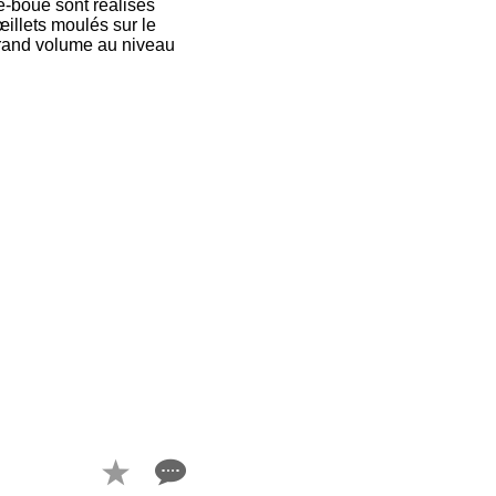
e-boue sont réalisés
illets moulés sur le
grand volume au niveau