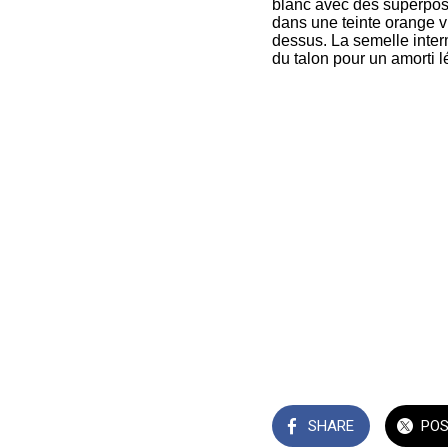
blanc avec des superposi
dans une teinte orange v
dessus. La semelle inte
du talon pour un amorti l
SHARE
PO