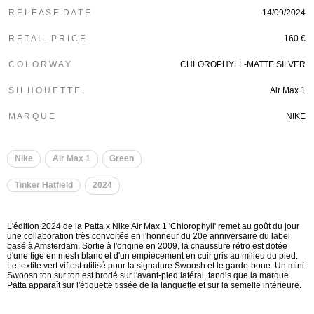
R E L E A S E D A T E
14/09/2024
R E T A I L P R I C E
160 €
C O L O R W A Y
CHLOROPHYLL-MATTE SILVER
S I L H O U E T T E
Air Max 1
M A R Q U E
NIKE
Nike
Air Max 1
Green
Tinker Hatfield
2024
L'édition 2024 de la Patta x Nike Air Max 1 'Chlorophyll' remet au goût du jour
une collaboration très convoitée en l'honneur du 20e anniversaire du label
basé à Amsterdam. Sortie à l'origine en 2009, la chaussure rétro est dotée
d'une tige en mesh blanc et d'un empiècement en cuir gris au milieu du pied.
Le textile vert vif est utilisé pour la signature Swoosh et le garde-boue. Un mini-
Swoosh ton sur ton est brodé sur l'avant-pied latéral, tandis que la marque
Patta apparaît sur l'étiquette tissée de la languette et sur la semelle intérieure.