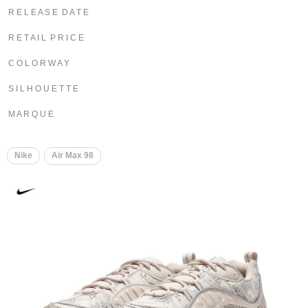
R E L E A S E D A T E
R E T A I L P R I C E
C O L O R W A Y
S I L H O U E T T E
M A R Q U E
Nike
Air Max 98