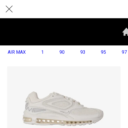
AIR MAX
1
90
93
95
97