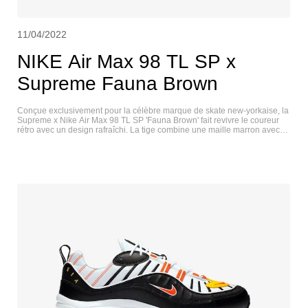
11/04/2022
NIKE Air Max 98 TL SP x
Supreme Fauna Brown
Conçue exclusivement pour la célèbre marque de skate new-yorkaise, la
Supreme x Nike Air Max 98 TL SP 'Fauna Brown' fait revivre le coureur
rétro avec un design rafraîchi. La tige combine une maille marron avec
des superpositions en cuir synthétique ton sur ton et des détails en TPU.
En plus des lacets réfléchissants, des accents 3M apparaissent sur les
éléments de marquage de la chaussure, notamment un Swoosh imprimé
sur le côté latéral et un mot-symbole Supreme enveloppant le long du
talon arrière. Une semelle intermédiaire en mousse marron assortie
renferme une unité Nike Air sur toute la longueur pour une conduite
amortie. NIKE AIR MAX 98