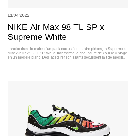
11/04/2022
NIKE Air Max 98 TL SP x
Supreme White
Lancée dans le cadre d'un pack exclusif de quatre pièces, la Supreme x
Nike Air Max 98 TL SP 'White' transforme la chaussure de course vintage
en un modèle blanc. Des lacets réfléchissants sécurisent la tige modifiée,
composée d'une maille blanche respirante avec des superpositions ton
sur ton en TPU et en cuir synthétique. Des accents 3M se trouvent sur le
Swoosh latéral et un mot-clé Supreme surdimensionné sur le talon
arrière, tandis que le double marquage Swoosh et Supreme orne la
languette dans des tons contrastés de cramoisi. L'amorti léger est assuré
par l'unité Max Air qui court le long de la semelle extérieure en
caoutchouc. NIKE AIR MAX 98