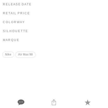
R E L E A S E D A T E
R E T A I L P R I C E
C O L O R W A Y
S I L H O U E T T E
M A R Q U E
Nike
Air Max 98