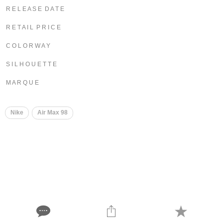
R E L E A S E D A T E
R E T A I L P R I C E
C O L O R W A Y
S I L H O U E T T E
M A R Q U E
Nike
Air Max 98