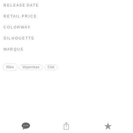
R E L E A S E D A T E
R E T A I L P R I C E
C O L O R W A Y
S I L H O U E T T E
M A R Q U E
Nike
Vapormax
Clot