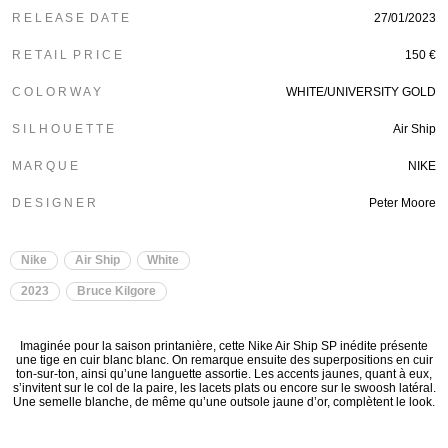
R E L E A S E D A T E
27/01/2023
R E T A I L P R I C E
150 €
C O L O R W A Y
WHITE/UNIVERSITY GOLD
S I L H O U E T T E
Air Ship
M A R Q U E
NIKE
D E S I G N E R
Peter Moore
Nike
Air Ship
White
2023
Bruce Kilgore
Imaginée pour la saison printanière, cette Nike Air Ship SP inédite présente
une tige en cuir blanc blanc. On remarque ensuite des superpositions en cuir
ton-sur-ton, ainsi qu’une languette assortie. Les accents jaunes, quant à eux,
s’invitent sur le col de la paire, les lacets plats ou encore sur le swoosh latéral.
Une semelle blanche, de même qu’une outsole jaune d’or, complètent le look.