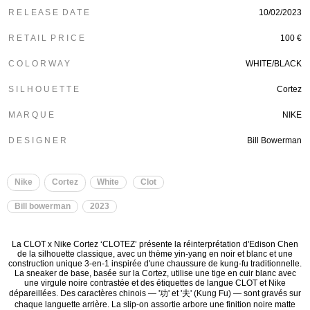
R E L E A S E D A T E
10/02/2023
R E T A I L P R I C E
100 €
C O L O R W A Y
WHITE/BLACK
S I L H O U E T T E
Cortez
M A R Q U E
NIKE
D E S I G N E R
Bill Bowerman
Nike
Cortez
White
Clot
Bill bowerman
2023
La CLOT x Nike Cortez ‘CLOTEZ’ présente la réinterprétation d'Edison Chen
de la silhouette classique, avec un thème yin-yang en noir et blanc et une
construction unique 3-en-1 inspirée d'une chaussure de kung-fu traditionnelle.
La sneaker de base, basée sur la Cortez, utilise une tige en cuir blanc avec
une virgule noire contrastée et des étiquettes de langue CLOT et Nike
dépareillées. Des caractères chinois — '功' et '夫' (Kung Fu) — sont gravés sur
chaque languette arrière. La slip-on assortie arbore une finition noire matte