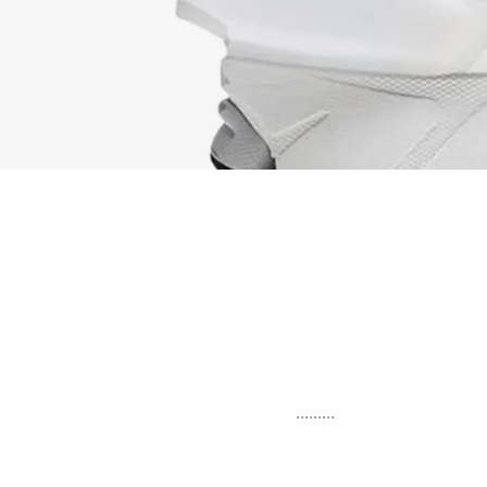
.........