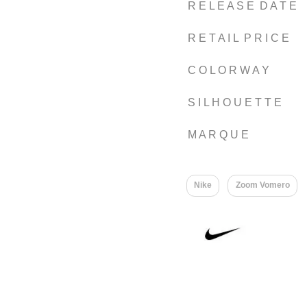
R E L E A S E D A T E
R E T A I L P R I C E
C O L O R W A Y
S I L H O U E T T E
M A R Q U E
Nike
Zoom Vomero