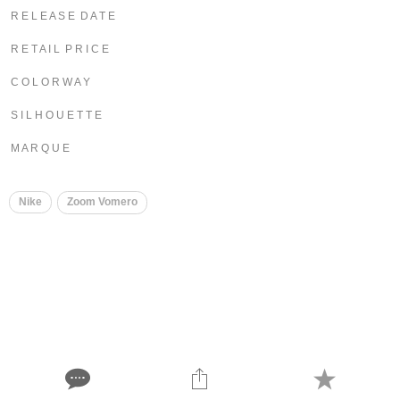
R E L E A S E D A T E
R E T A I L P R I C E
C O L O R W A Y
S I L H O U E T T E
M A R Q U E
Nike
Zoom Vomero