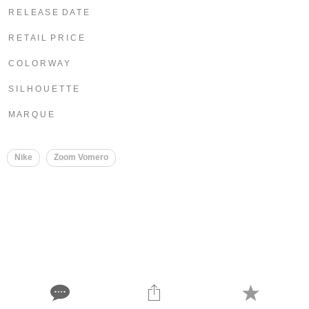
R E L E A S E D A T E
R E T A I L P R I C E
C O L O R W A Y
S I L H O U E T T E
M A R Q U E
Nike
Zoom Vomero