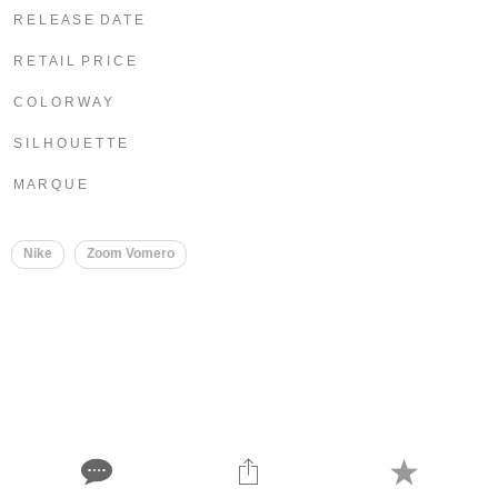
R E L E A S E D A T E
R E T A I L P R I C E
C O L O R W A Y
S I L H O U E T T E
M A R Q U E
Nike
Zoom Vomero