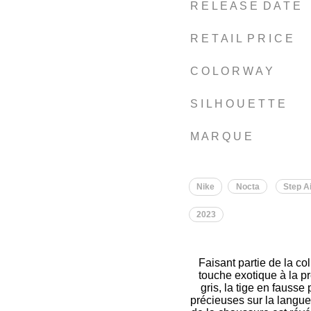
R E L E A S E D A T E
R E T A I L P R I C E
C O L O R W A Y
S I L H O U E T T E
M A R Q U E
Nike
Nocta
Step Ai
2023
Faisant partie de la co
touche exotique à la p
gris, la tige en fauss
précieuses sur la languet