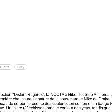
r Terra
Grey
llection "Distant Regards", la NOCTA x Nike Hot Step Air Terra 
remière chaussure signature de la sous-marque Nike de Drake. 
e peau de serpent présente des coutures ton sur ton et un badg
te. Un liseré réfléchissant orne le contour des yeux, tandis que