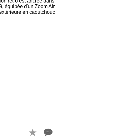
tion rétro est ancrée dans
9, équipée d'un Zoom Air
 extérieure en caoutchouc