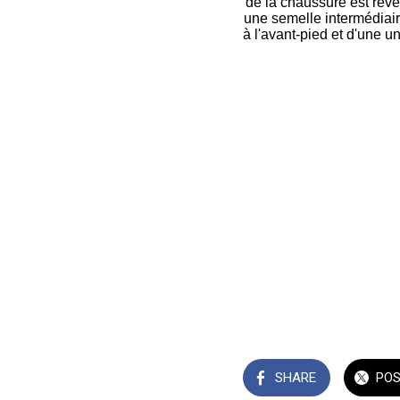
de la chaussure est révél
une semelle intermédiai
à l'avant-pied et d'une 
SHARE
PO