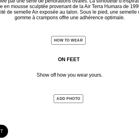
ée par une série de perforations ovales. La silhouette d'inspira
re en mousse sculptée provenant de la Air Terra Humara de 199
unité de semelle Air exposée au talon. Sous le pied, une semelle
gomme à crampons offre une adhérence optimale.
HOW TO WEAR
ON FEET
Show off how you wear yours.
ADD PHOTO
ST