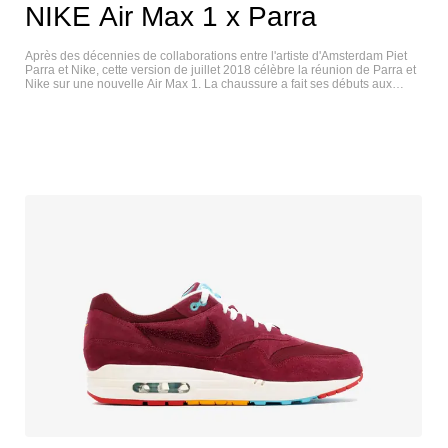
NIKE Air Max 1 x Parra
Après des décennies de collaborations entre l'artiste d'Amsterdam Piet
Parra et Nike, cette version de juillet 2018 célèbre la réunion de Parra et
Nike sur une nouvelle Air Max 1. La chaussure a fait ses débuts aux
côtés d'une veste de survêtement et d'une Zoom Spiridon. La tige
présente des fragments colorés de l'œuvre de l'artiste, inspirés par la
campagne néerlandaise et son amour de la culture pop visuelle. NIKE
AIR MAX 1