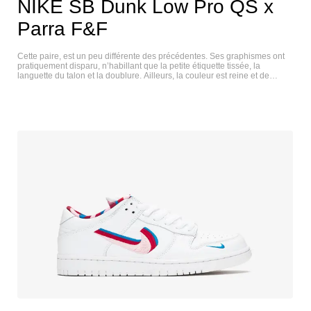
NIKE SB Dunk Low Pro QS x
Parra F&F
Cette paire, est un peu différente des précédentes. Ses graphismes ont
pratiquement disparu, n’habillant que la petite étiquette tissée, la
languette du talon et la doublure. Ailleurs, la couleur est reine et de
nombreuses nuances vives alternent entre le pied gauche et le pied
droit. Ce dernier se penche davantage sur les tons froids, avec des bleus
et des verts profonds marquant l’arrière et l’avant-pied, respectivement ;
en revanche, l’opposé associe des rouges audacieux avec une touche
complémentaire de rose vif. Des blancs neutres constituent la base de la
chaussure, tandis que les semelles en gomme finissent sous le pied.
NIKE SB DUNK LOW PRO QS