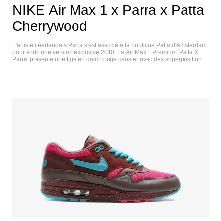
NIKE Air Max 1 x Parra x Patta
Cherrywood
L'artiste néerlandais Parra s'est associé à la boutique Patta d'Amsterdam
pour sortir une version exclusive 2010. La Air Max 1 Premium 'Patta X
Parra' présente une tige en daim rouge cerisier avec des superpositions
en mesh assorties sur la zone des orteils et le col. Des détails en chenille
apparaissent sur le Swoosh sur le côté, apportant de la texture. Une unité
Air partiellement encapsulée se trouve sur la semelle intermédiaire
blanche, tandis que la semelle extérieure multicolore ajoute une touche
finale. Des touches de bleu baltique sont présentes sur les œillets
supérieurs et la languette. NIKE AIR MAX 1