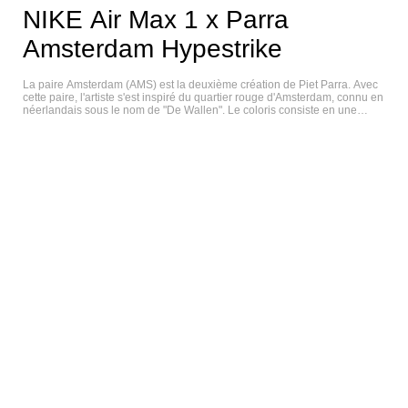
NIKE Air Max 1 x Parra
Amsterdam Hypestrike
La paire Amsterdam (AMS) est la deuxième création de Piet Parra. Avec
cette paire, l'artiste s'est inspiré du quartier rouge d'Amsterdam, connu en
néerlandais sous le nom de "De Wallen". Le coloris consiste en une
couleur marron/bordeaux avec des détails bleu clair. Les couleurs vives
sont caractéristiques des néons du Red Light District, combinées au
marron des cafés de ce quartier. Sur le talon de la chaussure, on peut lire
"Amsterdam is King", associé aux armoiries d'Amsterdam. Sur la
languette, vous trouverez un autre détail spécial : la couronne. Cette
couronne se trouve également sur la Albert Heijn Hyperstrike. La sortie
de la Amsterdam a définitivement bénéficié de l'engouement pour Albert
Heijn. En fin de compte, deux variantes de l'Amsterdam sont apparues
sur le marché. Un Amsterdam "normal" a été mis sur le marché. Il s'agit
d'une version de niveau zéro, limitée à 250 paires. C'est la paire que l'on
voit le plus sur le marché, mais il ne faut surtout…