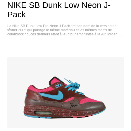
NIKE SB Dunk Low Neon J-
Pack
La Nike SB Dunk Low Pro Neon J-Pack tire son nom de la version de
février 2005 qui partage le même matériau et les mêmes motifs de
colorblocking, ces derniers étant à leur tour empruntés à la Air Jordan 1.
Le vert néon est utilisé à la place du bleu royal de la paire originale, un
look qui convenanit à la fois à l'état actuel du design des sneakers et au
retour de la Nike SB à son esthétique de l'âge d'or. NIKE SB DUNK LOW