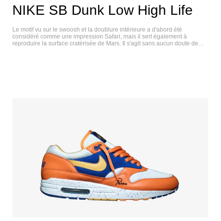
NIKE SB Dunk Low High Life
Le motif vu sur le swoosh et la doublure intérieure a d'abord été
considéré comme une impression Safari, mais il sert également à
reproduire la surface cratérisée de Mars. Il s'agit sans aucun doute de
l'un des coloris les plus créatifs de la SB Dunk. NIKE SB DUNK LOW