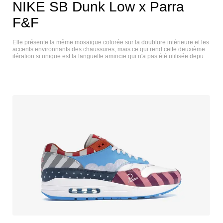
NIKE SB Dunk Low x Parra
F&F
Elle présente la même mosaïque colorée sur la doublure intérieure et les
accents environnants des chaussures, mais ce qui rend cette deuxième
itération si unique est la languette amincie qui n'a pas été utilisée depuis
quelques saisons. NIKE SB DUNK LOW