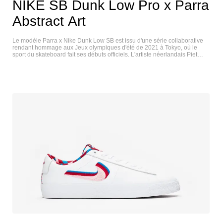
NIKE SB Dunk Low Pro x Parra
Abstract Art
Le modèle Parra x Nike Dunk Low SB est issu d'une série collaborative
rendant hommage aux Jeux olympiques d'été de 2021 à Tokyo, où le
sport du skateboard fait ses débuts officiels. L'artiste néerlandais Piet
Parra habille la low-top de cuir blanc cassé avec des superpositions
textiles à l'impression abstraite dans un mélange de teintes bleues,
rouges, roses et sarcelles - un design accrocheur répété sur les kits de la
Fédération olympique de Nike SB. Un Swoosh tronqué en cuir noir orne
le panneau latéral, tandis qu'un mini-Swoosh blanc est brodé sur l'avant-
pied. Une outsole en caoutchouc gommeux assure une adhérence
durable sous le pied. NIKE SB DUNK LOW