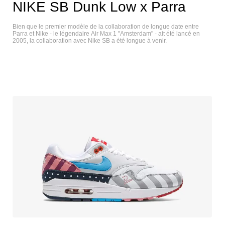
NIKE SB Dunk Low x Parra
Bien que le premier modèle de la collaboration de longue date entre
Parra et Nike - le légendaire Air Max 1 "Amsterdam" - ait été lancé en
2005, la collaboration avec Nike SB a été longue à venir.