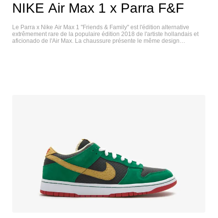
NIKE Air Max 1 x Parra F&F
Le Parra x Nike Air Max 1 "Friends & Family" est l'édition alternative
extrêmement rare de la populaire édition 2018 de l'artiste hollandais et
aficionado de l'Air Max. La chaussure présente le même design
multicolore et à motifs multiples que la version pour la vente au détail,
mais remplace la construction du pied central par un panneau graphique
Swooshless en nuage. Il est également doté d'un dessus en cuir de
première qualité, au lieu du feutre textile de la version standard. Le Parra
x Nike Air Max 1 "Friends & Family" n'a été donné qu'au cercle restreint
de Parra et à certains amis et membres de la famille de Nike, et n'a
jamais été distribué au détail. NIKE AIR MAX 1